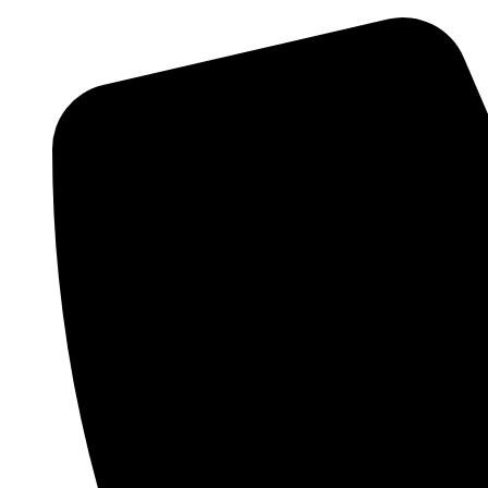
Přejít
k
obsahu